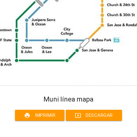
Muni línea mapa
print
system_update_alt
IMPRIMIR
DESCARGAR